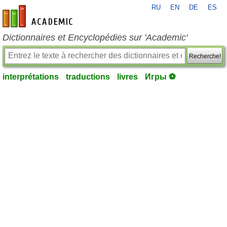
RU
EN
DE
ES
fr-academic.com
Dictionnaires et Encyclopédies sur 'Academic'
Recherche!
interprétations
traductions
livres
Игры ⚽