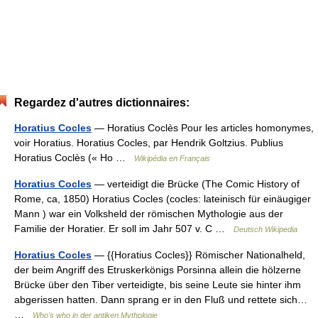
Regardez d'autres dictionnaires:
Horatius Cocles
— Horatius Coclès Pour les articles homonymes,
voir Horatius. Horatius Cocles, par Hendrik Goltzius. Publius
Horatius Coclès (« Ho …
Wikipédia en Français
Horatius Cocles
— verteidigt die Brücke (The Comic History of
Rome, ca, 1850) Horatius Cocles (cocles: lateinisch für einäugiger
Mann ) war ein Volksheld der römischen Mythologie aus der
Familie der Horatier. Er soll im Jahr 507 v. C …
Deutsch Wikipedia
Horatius Cocles
— {{Horatius Cocles}} Römischer Nationalheld,
der beim Angriff des Etruskerkönigs Porsinna allein die hölzerne
Brücke über den Tiber verteidigte, bis seine Leute sie hinter ihm
abgerissen hatten. Dann sprang er in den Fluß und rettete sich…
…
Who's who in der antiken Mythologie