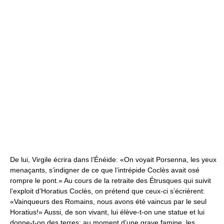
De lui, Virgile écrira dans l’Énéide: «On voyait Porsenna, les yeux
menaçants, s’indigner de ce que l’intrépide Coclès avait osé
rompre le pont.» Au cours de la retraite des Étrusques qui suivit
l’exploit d’Horatius Coclès, on prétend que ceux-ci s’écrièrent:
«Vainqueurs des Romains, nous avons été vaincus par le seul
Horatius!» Aussi, de son vivant, lui élève-t-on une statue et lui
donne-t-on des terres; au moment d’une grave famine, les