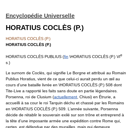
Encyclopédie Universelle
HORATIUS COCLÈS (P.)
HORATIUS COCLÈS (P.)
HORATIUS COCLÈS (P.)
e
HORATIUS COCLÈS PUBLIUS (
fin
\HORATIUS COCLÈS (P.) VI
s.)
Le surnom de Coclès, qui signifie Le Borgne et attribué au Romain
Publius Horatius, vient de ce que celui-ci aurait perdu un œil au
cours d’une bataille livrée en \HORATIUS COCLÈS (P.) 508 dont
Tite-Live a rapporté les faits sans doute en partie légendaires.
Porsenna, roi de Clusium (
actuellement
, Chiusi) en Étrurie, a
accueilli à sa cour le roi Tarquin déchu et chassé par les Romains
en \HORATIUS COCLÈS (P.) 509. L’année suivante, Porsenna
décide de rétablir le souverain exilé sur son trône et entreprend à
la tête d’une imposante armée une expédition contre Rome qui,
certes, est défendue par des murailles, mais qui demeure