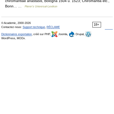
chiromantiae anastasis, Bologna 1504 u. 1523; Chiromantia etc.,
Bonn… …
Pierer's Universal-Lexikon
© Academic, 2000-2026
18+
Contactez-nous:
Support technique
,
RÉCLAME
Dictionnaires exportation
, créé sur PHP,
Joomla,
Drupal,
WordPress, MODx.