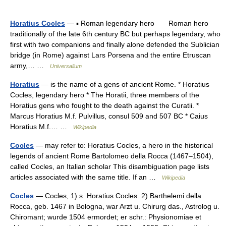
Horatius Cocles
— ▪ Roman legendary hero Roman hero
traditionally of the late 6th century BC but perhaps legendary, who
first with two companions and finally alone defended the Sublician
bridge (in Rome) against Lars Porsena and the entire Etruscan
army,… …
Universalium
Horatius
— is the name of a gens of ancient Rome. * Horatius
Cocles, legendary hero * The Horatii, three members of the
Horatius gens who fought to the death against the Curatii. *
Marcus Horatius M.f. Pulvillus, consul 509 and 507 BC * Caius
Horatius M.f.… …
Wikipedia
Cocles
— may refer to: Horatius Cocles, a hero in the historical
legends of ancient Rome Bartolomeo della Rocca (1467–1504),
called Cocles, an Italian scholar This disambiguation page lists
articles associated with the same title. If an …
Wikipedia
Cocles
— Cocles, 1) s. Horatius Cocles. 2) Barthelemi della
Rocca, geb. 1467 in Bologna, war Arzt u. Chirurg das., Astrolog u.
Chiromant; wurde 1504 ermordet; er schr.: Physionomiae et