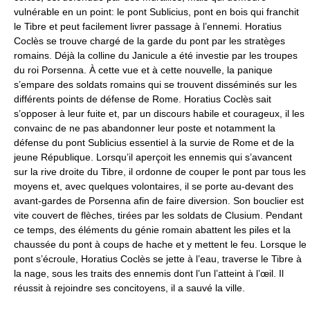
vulnérable en un point: le pont Sublicius, pont en bois qui franchit
le Tibre et peut facilement livrer passage à l’ennemi. Horatius
Coclès se trouve chargé de la garde du pont par les stratèges
romains. Déjà la colline du Janicule a été investie par les troupes
du roi Porsenna. À cette vue et à cette nouvelle, la panique
s’empare des soldats romains qui se trouvent disséminés sur les
différents points de défense de Rome. Horatius Coclès sait
s’opposer à leur fuite et, par un discours habile et courageux, il les
convainc de ne pas abandonner leur poste et notamment la
défense du pont Sublicius essentiel à la survie de Rome et de la
jeune République. Lorsqu’il aperçoit les ennemis qui s’avancent
sur la rive droite du Tibre, il ordonne de couper le pont par tous les
moyens et, avec quelques volontaires, il se porte au-devant des
avant-gardes de Porsenna afin de faire diversion. Son bouclier est
vite couvert de flèches, tirées par les soldats de Clusium. Pendant
ce temps, des éléments du génie romain abattent les piles et la
chaussée du pont à coups de hache et y mettent le feu. Lorsque le
pont s’écroule, Horatius Coclès se jette à l’eau, traverse le Tibre à
la nage, sous les traits des ennemis dont l’un l’atteint à l’œil. Il
réussit à rejoindre ses concitoyens, il a sauvé la ville.